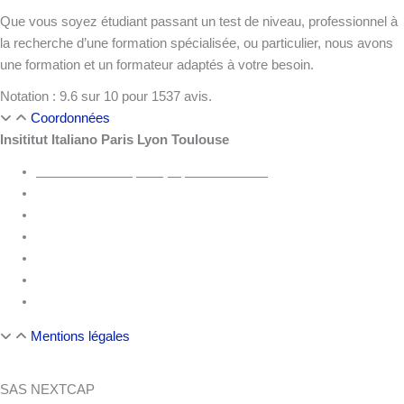
Que vous soyez étudiant passant un test de niveau, professionnel à
la recherche d’une formation spécialisée, ou particulier, nous avons
une formation et un formateur adaptés à votre besoin.
Notation :
9.6
sur
10
pour
1537
avis.
Coordonnées
Insititut Italiano Paris Lyon Toulouse
1 Place de la République, 75003 PARIS
66 Boulevard de Strasbourg, 31000 TOULOUSE
40 Rue des Remparts d’Ainay, 69002 LYON
45 Rue de Paris, 59800 LILLE
4 Place de la Victoire, 33000 BORDEAUX
Téléphone :
+33 9 78 45 00 08
Formulaire de contact
Mentions légales
SAS NEXTCAP