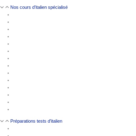
Nos cours d’italien spécialisé
Italien CPF DIF
Italien commercial
Italien juridique
Italien juridique pour avocats
Italien pour les assistants(es) juridiques
Italien des affaires
Italien de la finance
Italien des Ressources Humaines
Italien des assurances
Italien de la diplomatie
Italien du secteur public
Italien médical
Italien militaire
Italien de rédaction de contrat
Préparations tests d’italien
Préparation au CELI
Préparation au CILS