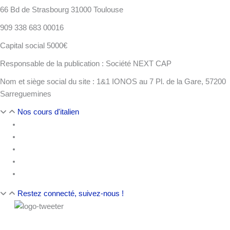
66 Bd de Strasbourg 31000 Toulouse
909 338 683 00016
Capital social 5000€
Responsable de la publication : Société NEXT CAP
Nom et siège social du site : 1&1 IONOS au 7 Pl. de la Gare, 57200
Sarreguemines
Nos cours d'italien
Italien pour débutant
Italien intermédiaire
Italien avancé
Italien intensif
Italien via Skype
Restez connecté, suivez-nous !
Découvrez la prépa n°1 TOEIC : English First