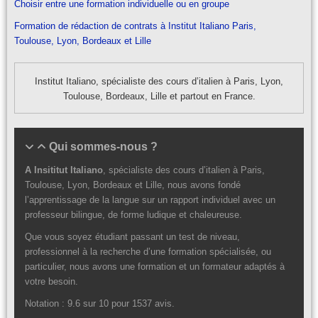
Choisir entre une formation individuelle ou en groupe
Formation de rédaction de contrats à Institut Italiano Paris,
Toulouse, Lyon, Bordeaux et Lille
Institut Italiano, spécialiste des cours d’italien à Paris, Lyon,
Toulouse, Bordeaux, Lille et partout en France.
Qui sommes-nous ?
A Insititut Italiano
, spécialiste des cours d’italien à Paris,
Toulouse, Lyon, Bordeaux et Lille, nous avons fondé
l’apprentissage de la langue sur un rapport individuel avec un
professeur bilingue, de forme ludique et chaleureuse.
Que vous soyez étudiant passant un test de niveau,
professionnel à la recherche d’une formation spécialisée, ou
particulier, nous avons une formation et un formateur adaptés à
votre besoin.
Notation :
9.6
sur
10
pour
1537
avis.