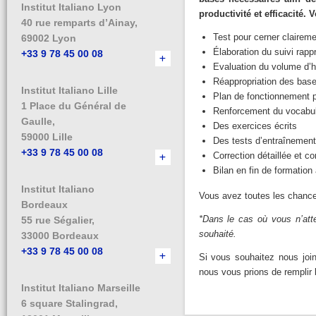
Institut Italiano Lyon
productivité et efficacité. 
40 rue remparts d’Ainay,
Test pour cerner claireme
69002 Lyon
Élaboration du suivi rapp
+33 9 78 45 00 08
​Evaluation du volume d’
Réappropriation des base
Institut Italiano Lille
Plan de fonctionnement pe
1 Place du Général de
Renforcement du vocabula
Gaulle,
Des exercices écrits
59000 Lille
Des tests d’entraînement
+33 9 78 45 00 08
Correction détaillée et co
Bilan en fin de formation
Institut Italiano
Vous avez toutes les chance
Bordeaux
*Dans le cas où vous n’atte
55 rue Ségalier,
souhaité.
33000 Bordeaux
+33 9 78 45 00 08
Si vous souhaitez nous joi
nous vous prions de remplir
Institut Italiano Marseille
6 square Stalingrad,