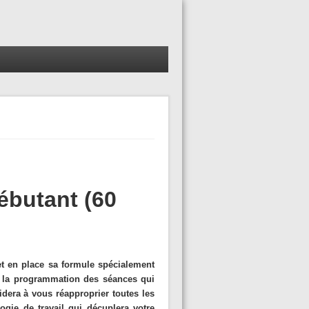
ébutant (60
et en place sa formule spécialement
ns la programmation des séances qui
idera à vous réapproprier toutes les
gie de travail qui décuplera votre