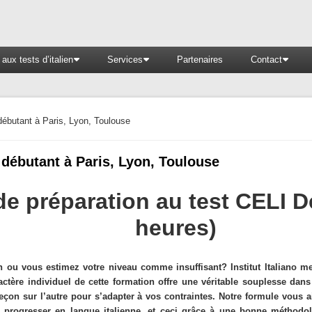
aux tests d’italien
Services
Partenaires
Contact
débutant à Paris, Lyon, Toulouse
 débutant à Paris, Lyon, Toulouse
e préparation au test CELI D
heures)
en ou vous estimez votre niveau comme insuffisant? Institut Italiano m
ctère individuel de cette formation offre une véritable souplesse da
leçon sur l’autre pour s’adapter à vos contraintes. Notre formule vous a
 progresser en langue italienne, et ceci grâce à une bonne méthodolo