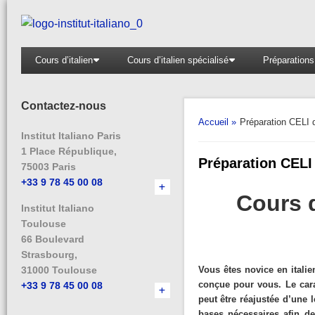
Aller
au
contenu
Cours d’italien
Cours d’italien spécialisé
Préparations 
Contactez-nous
Accueil »
Préparation CELI 
Institut Italiano Paris
1 Place République,
Préparation CELI
75003 Paris
+33 9 78 45 00 08
Cours d
Institut Italiano
Toulouse
66 Boulevard
Strasbourg,
31000 Toulouse
Vous êtes novice en itali
conçue pour vous. Le cara
+33 9 78 45 00 08
peut être réajustée d’une 
bases nécessaires afin de