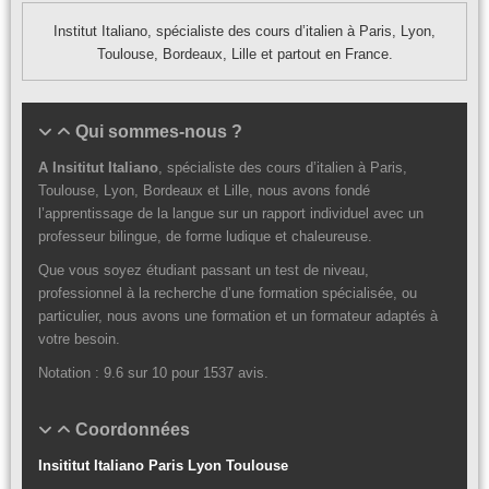
Institut Italiano, spécialiste des cours d’italien à Paris, Lyon,
Toulouse, Bordeaux, Lille et partout en France.
Qui sommes-nous ?
A Insititut Italiano
, spécialiste des cours d’italien à Paris,
Toulouse, Lyon, Bordeaux et Lille, nous avons fondé
l’apprentissage de la langue sur un rapport individuel avec un
professeur bilingue, de forme ludique et chaleureuse.
Que vous soyez étudiant passant un test de niveau,
professionnel à la recherche d’une formation spécialisée, ou
particulier, nous avons une formation et un formateur adaptés à
votre besoin.
Notation :
9.6
sur
10
pour
1537
avis.
Coordonnées
Insititut Italiano Paris Lyon Toulouse